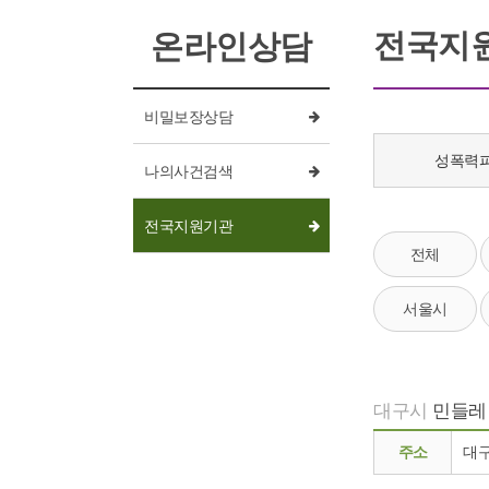
전국지
온라인상담
비밀보장상담
성폭력
나의사건검색
전국지원기관
전체
서울시
대구시
민들레
주소
대구