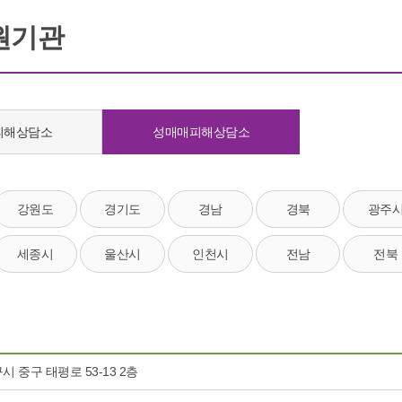
원기관
피해상담소
성매매피해상담소
강원도
경기도
경남
경북
광주
세종시
울산시
인천시
전남
전북
시 중구 태평로 53-13 2층