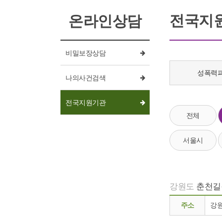
전국지
온라인상담
비밀보장상담
성폭력
나의사건검색
전국지원기관
전체
서울시
강원도
춘천길
주소
강원