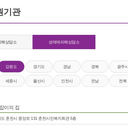
원기관
피해상담소
성매매피해상담소
강원도
경기도
경남
경북
광주
세종시
울산시
인천시
전남
전북
잡이의 집
도 춘천시 중앙로 131 춘천시민복지회관 5층