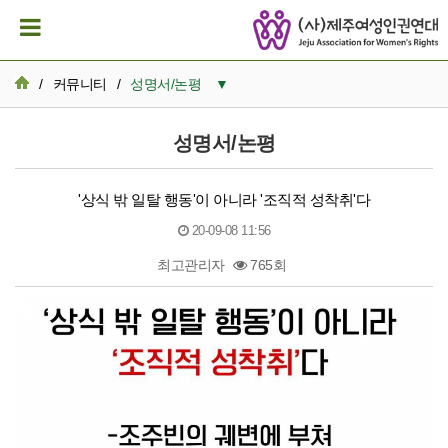
/
커뮤니티
/
성명서/논평
▼
공지사항
성명서/논평
활동일지
'상식 밖 일탈 행동'이 아니라 '조직적 성착취'다
뉴스레터 아카이브
20-09-08 11:56
카드뉴스
최고관리자
765회
활동가 이모저모
본문
성명서/논평
발간자료
재정보고