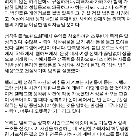
려지지 않은 하위문화로 규정하거나, 피해자와 가해자가 함께 가
담한 일탈적 성행동으로 왜곡하고자 하는 시도다. 그러나 조주빈
과 범인들은 개인정보를 불법 탈취하고, 경찰·검찰·법원을 사칭하
고, 여성에 대한 성적 낙인을 극대화한, 사회에 존재하는 권력과 차
별의 지형을 이용한 범죄자들일 뿐이다.
성착취를 “브랜드화”해서 수익을 창출하려던 조주빈의 목적은 달
성되었다. 수많은 사람이 성착취물을 보기 위해 돈을 들고 모여들
었다. 텔레그램에서만이 아니다. 단톡방에서, 불법 포르노 사이트
에서, SNS에서, 웹하드에서, 온갖 데서 여성 신체가 끊임없이 상품
으로 거래됐다. 가해자들은 성폭력을 취향으로서 소비하는 자들을
기반 삼아 온라인 플랫폼을 여성착취 산업의 현장, 즉 “상식 밖의
세상”으로 건설해가며 범죄를 실행했다.
텔레그램 성착취 사건의 귀추를 지켜보는 시민들이 묻는다. 텔레
그램 성착취 사건의 재판부들은 이 궤변과 어떻게 단절할 것인가?
이제 텔레그램 성착취 사건이 작동 가능했던 세상을 바꾸는 판결
이 이루어져야 할 때다. 성착취가 돈이 되어서는 안 된다는 것, 성
착취는 당장 중단되어야 한다는 것을 말하는 판결을 너무나 많은
사람이, 너무나 오랫동안 기다리고 있다.
우리는 텔레그램 성착취 사건으로써 이것이 작동 가능한 세상의
구조를 짚었다. 이 사건을 해결하는 데 오만한 가해자의 허무맹랑
한 가르침은 필요 없다. 언론은 가해자의 궤변에 마이크를 들이밀