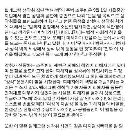
텔레그램 성착취 집단 “박사방”의 주범 조주빈은 9월 1일 서울중앙
지법에서 열린 공범의 공판에 증인으로 나와 “돈을 벌 목적으로 성
착취물을 브랜드화하려 했다”고 범행 목적을 밝혔다. 성착취 혐의
에 대해서는 “범죄자 입장에서 소신껏 말하자면, 상식이 색안경이
된다고 생각한다”며 “피의자[태평양, 17세]는 법적·사회적 책임을
질 수 있는 존재로 보면서, 또래가 피해자가 됐을 때는 돈이나 사회
를 모르는 존재로 본다”고 말했다. 이어 “구매자나 방관자나 피해자
나 상식 밖의 세상에서 상식 밖의 행동을 한 것”이라며 “진짜 이 사
건을 해결하고 싶으면 좀 다르게 봐야 한다”고 주장했다.
악취가 진동하는 조주빈의 궤변은 피해의 책임이 피해자에게 있다
며 본질을 호도하고자 한다. 피해자를 성착취에 유입시키는 과정
부터 결과까지 모두 치밀하게 설계했으면서 그 책임을 회피하려고
“상식” 운운하며 말을 치장한다. 피해자에게 책임을 떠넘기려는 더
러운 수 쓰지 말라. 텔레그램 성착취 가해자들이 피해자를 동등한
인격체로 대우하지 않았다는 사실은, 피해자를 철저히 상품으로
취급하고 “노예”라고 일컬은 자들이 가장 잘 안다. 조주빈의 논리는
스스로를 변호할 때만 “여성의 자발성”을 찾는 가해자들의 비열한,
한결같은, 전형적인 주장이다. 조주빈과 공범들만이 이 범행을 정
당화할 “상식 밖의 세상”이 필요했을 뿐이다.
또한 이 말은 텔레그램 성착취 사건과 같은 디지털성폭력을 잘 알