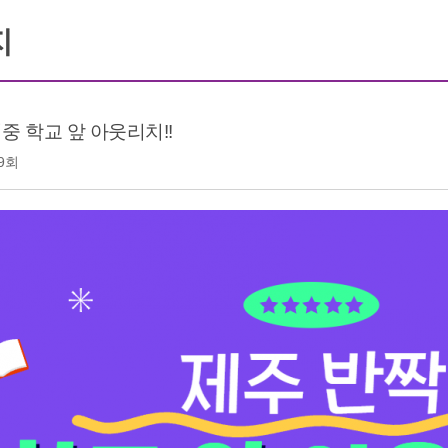
지
여중 학교 앞 아웃리치!!
9회