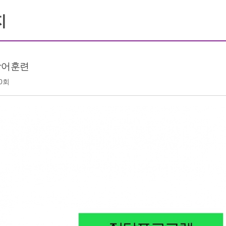
지
방어훈련
0회