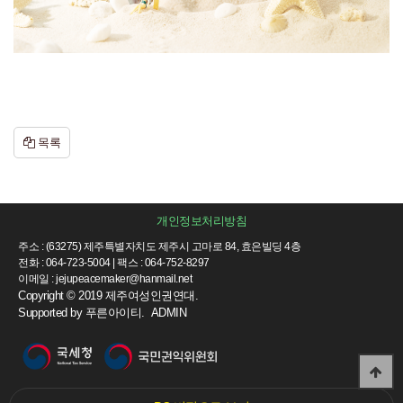
목록
개인정보처리방침
주소 : (63275) 제주특별자치도 제주시 고마로 84, 효은빌딩 4층
전화 : 064-723-5004 | 팩스 : 064-752-8297
이메일 : jejupeacemaker@hanmail.net
Copyright © 2019 제주여성인권연대.
Supported by
푸른아이티.
ADMIN