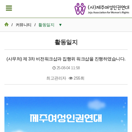
/
커뮤니티
/
활동일지
▼
공지사항
활동일지
활동일지
(사무처) 제 3차 비전워크샵과 집행위 워크샵을 진행하였습니다.
뉴스레터 아카이브
25-08-04 11:58
카드뉴스
최고관리자
255회
활동가 이모저모
본문
성명서/논평
발간자료
재정보고