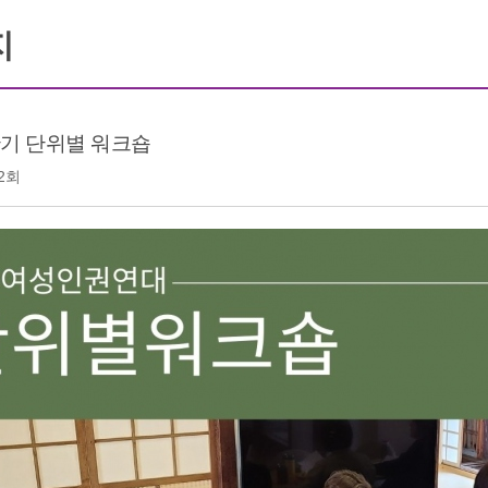
지
반기 단위별 워크숍
2회