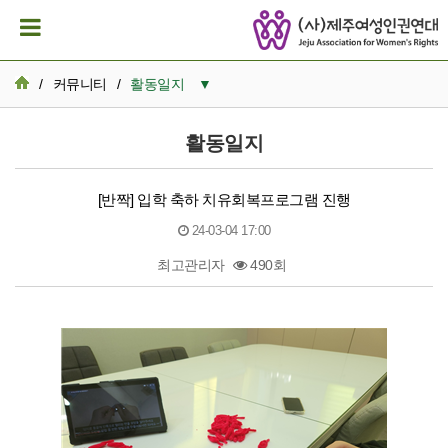
/
커뮤니티
/
활동일지
▼
공지사항
활동일지
활동일지
[반짝] 입학 축하 치유회복프로그램 진행
뉴스레터 아카이브
24-03-04 17:00
카드뉴스
최고관리자
490회
활동가 이모저모
본문
성명서/논평
발간자료
재정보고