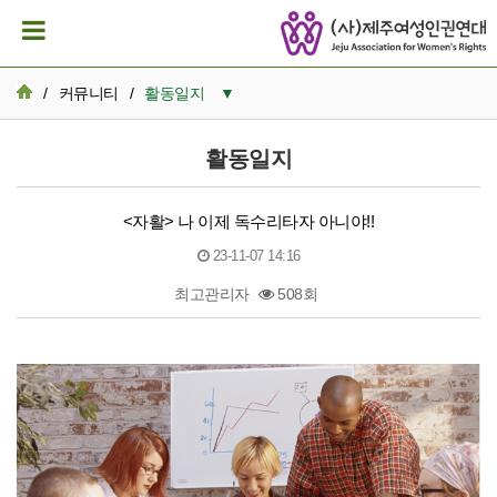
/
커뮤니티
/
활동일지
▼
공지사항
활동일지
활동일지
<자활> 나 이제 독수리타자 아니야!!
뉴스레터 아카이브
23-11-07 14:16
카드뉴스
최고관리자
508회
활동가 이모저모
본문
성명서/논평
발간자료
재정보고