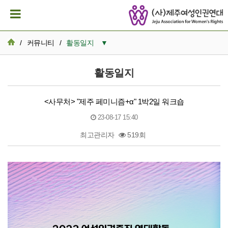
/
커뮤니티
/
활동일지
▼
공지사항
활동일지
활동일지
<사무처> "제주 페미니즘+α" 1박2일 워크숍
뉴스레터 아카이브
23-08-17 15:40
카드뉴스
최고관리자
519회
활동가 이모저모
본문
성명서/논평
발간자료
재정보고