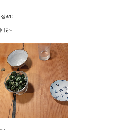
 생략
!!
됩니당
~
요
~~