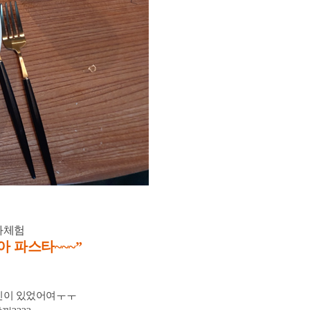
화체험
아 파스타
~~~”
민이 있었어여
ㅜㅜ