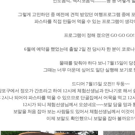
인도음식
,
멕시코음식
..........
등 등 어떻게 
그렇게 고민하던 중 예전에 견적 받았던 여행프로그램 중에 
파스타를 직접 만들어 먹을 수 있는 프로그램이 생각
프로그램이 정해 졌으면
GO GO GO!
6
월에 예약을 했었는데 출발
2
일 전 당사자 한 분이 코로
물때를 맞춰야 하다 보니
7
월
15
일이 당
그때는 너무 더운데 싶어도 일단 실행해 보기로
드디어
7
월
15
일 오전
!!
두둥
~~
장포구에서 정오가 간조라고 하여
12
시에 체험선생님과 만나기로 해서
후
2
시나 되어야 파스타를 먹울 수 있으므로 단골집에서 어묵을 먹고
12
12
시가 되니 체험선생님께서 오셨네요
~~~
보말 담을 망과
보말을 처음 잡아 보는 사람들도 있어서 체험선생님께서 이것이
이제 보말도 확인했으니 보말을 잡아 볼까요
!!