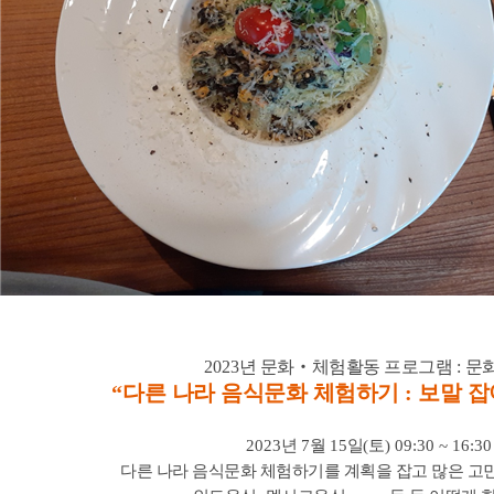
2023
년 문화
‧
체험활동 프로그램
:
문
“
다른 나라 음식문화 체험하기
:
보말 잡
2023
년
7
월
15
일
(
토
) 09:30 ~ 16:30
다른 나라 음식문화 체험하기를 계획을 잡고 많은 고