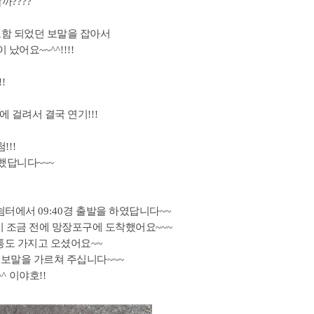
할까
????
포함 되었던 보말을 잡아서
이 났어요
~~^^!!!!
!!
나에 걸려서 결국 연기
!!!
첨
!!!
 했답니다
~~~
 쉼터에서
09:40
경 출발을 하였답니다
~~
시 조금 전에 망장포구에 도착했어요
~~~
 통도 가지고 오셨어요
~~
 보말을 가르쳐 주십니다
~~~
^^
이야호
!!