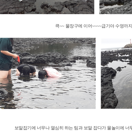
큭
~~
물장구에 이어
~~~~
급기야 수영까
보말잡기에 너무나 열심히 하는 팀과 보말 잡다가 물놀이에 너무