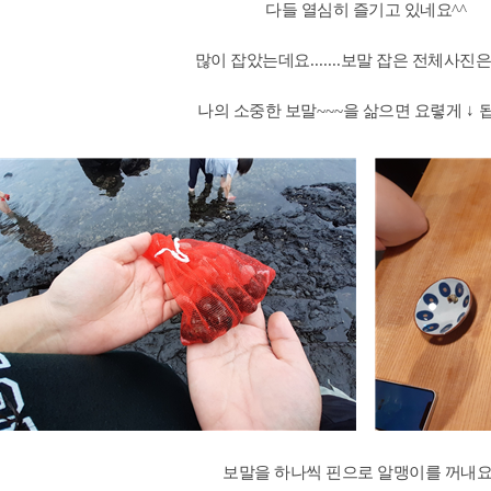
다들 열심히 즐기고 있네요
^^
많이 잡았는데요
.......
보말 잡은 전체사진은
나의 소중한 보말
~~~
을 삶으면 요렿게
↓
보말을 하나씩 핀으로 알맹이를 꺼내