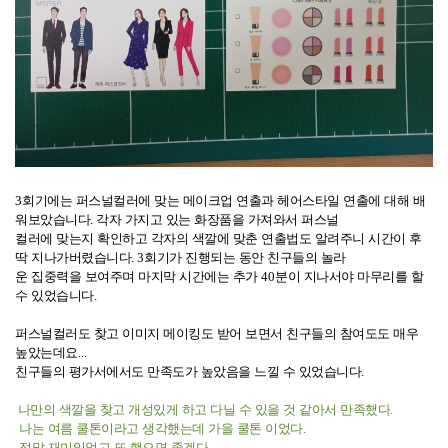
3
회기에는 퍼스널컬러에 맞는 메이크업 연출과 헤어스타일 연출에 대해 배
워보았습니다
.
각자 가지고 있는 화장품을 가져와서
퍼스널
컬러에
맞는지
확인하고 각자의 색깔에 맞춘 연출법도 알려주니 시간이 후
딱 지나가버렸습니다
. 3
회기가 진행되는 동안
친구들의
놀라
운 집중력을
보여주며 마지막
시간에는 추가
40
분이 지나서야 마무리를 할
수 있었습니다
.
퍼스널컬러도 찾고 이미지 메이킹도 받어 보면서 친구들의 참여도도 매우
높았는데요
...
친구들의 평가서에서도 만족도가 높았음을 느낄 수 있었습니다
.
나만의 색깔을 찾고 개성있게 하고 다닐 수 있을 것 같아서 만족했다
.
나는 여름 쿨톤이라고 생각했는데 가을 쿨톤 이었다
.
정말 재미있었고 또 했으면 좋겠다
.