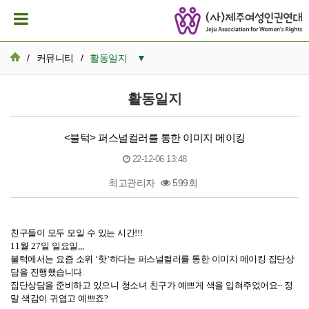
/
커뮤니티
/
활동일지
▼
공지사항
활동일지
활동일지
<불턱> 퍼스널컬러를 통한 이미지 메이킹
뉴스레터 아카이브
22-12-06 13:48
카드뉴스
최고관리자
599회
활동가 이모저모
본문
친구들이 모두 모일 수 있는 시간
성명서/논평
!!!
11
월
27
일 일요일
,,,
불턱에서는 요즘 소위
‘
핫
’
하다는 퍼스널컬러를 통한 이미지 메이킹 집단상
발간자료
담을 진행했습니다
.
집단상담을 준비하고 있으니 청소녀 친구가 예쁘게 색을 입혀주었어요
~
정
재정보고
말 색감이 귀엽고 예쁘죠
?