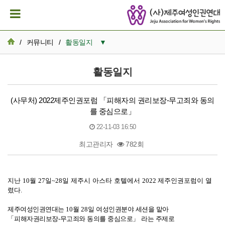
/
커뮤니티
/
활동일지
▼
공지사항
활동일지
활동일지
(사무처) 2022제주인권포럼 「피해자의 권리보장-무고죄와 동의
뉴스레터 아카이브
를 중심으로」
22-11-03 16:50
카드뉴스
최고관리자
782회
활동가 이모저모
본문
성명서/논평
지난
10
월
27
일
~28
일 제주시 아스타 호텔에서
2022
제주인권포럼이 열
렸다
.
발간자료
제주여성인권연대는
10
월
28
일 여성인권분야 세션을 맡아
재정보고
「
피해자권리보장
-
무고죄와 동의를 중심으로
」
라는 주제로