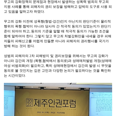
무고죄 강화정책의 문제점과 현장에서 발생하는 성폭력 범죄의 무고죄
지원 사례를 통해 피해자의 권리 보장을 방해하고 압박의 도구로 사용 되
고 있음을 말하고자 하였다
.
무고죄 강화 이전에 성폭행
(
형법
-
강간
)
인지 아닌지의 판단기준이 물리적
행위의 폭행
·
협박이 아니라 당사자 간 적극적 동의가 있었는지가 판단기
준이 되어야 하고
,
동의의 기준을 말할 때 적극적 동의가 가능한 조건을
함께 말하여야 한다
.
그렇지 않고 무고죄 처벌강화만을 내세울 경우 피해
자들의 피해신고를 어렵게 만들뿐 아니라 피해자의 권리행사를 국가가
방해 하는 것이 된다
.
성범죄 피해자의
2
차 피해방지 및 권리보장을 위해서는 무고죄 강화가
아니라 강간죄 개정
(
폭행
,
협박에서 동의로
)
과 성매매처벌법 개정
(
성매매
여성 비범죄화
)
이 필요하고
,
특히 성매매현장에서 강간죄 발생 시 무엇을
동의로 볼 것인지는 깊은 고민과 다양한 논의가 필요하다는 것을 확인하
는 시간이었다
.