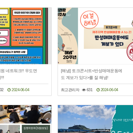
지원 네트워크!! 우도면
[해냄] 토크콘서트<반성매매운동에
!!
도 계보가 있다>를 잘 해냄!
02
2024-06-04
최고관리자
631
2024-06-04