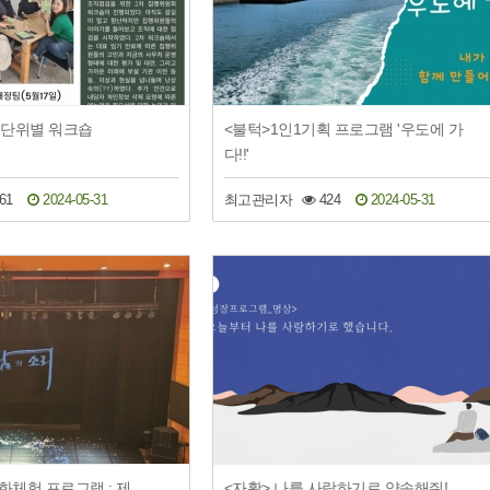
기 단위별 워크숍
<불턱>1인1기획 프로그램 '우도에 가
다!!'
61
2024-05-31
최고관리자
424
2024-05-31
문화체험 프로그램 : 제
<자활> 나를 사랑하기로 약속해줘!