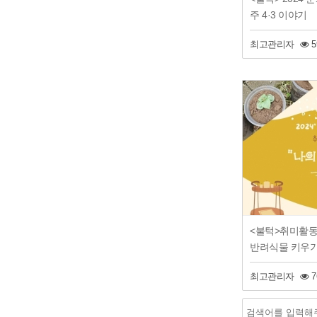
주 4·3 이야기
최고관리자
5
<불턱>취미활동
반려식물 키우기
최고관리자
7