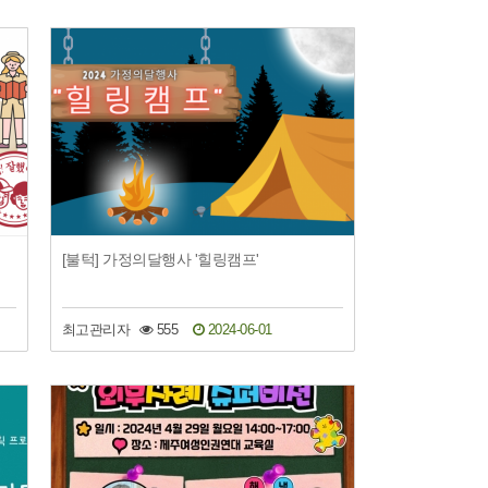
[불턱] 가정의달행사 '힐링캠프'
최고관리자
555
2024-06-01