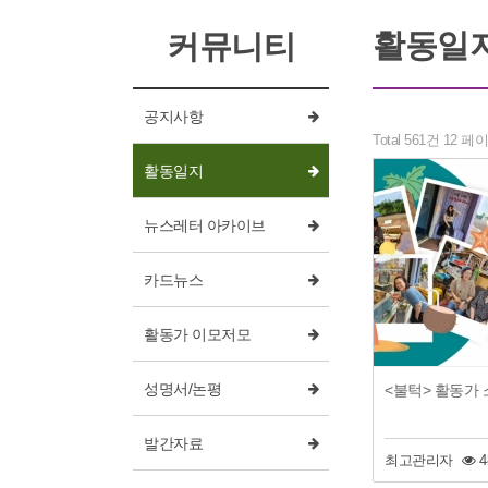
활동일
커뮤니티
공지사항
Total 561건
12 페
활동일지
뉴스레터 아카이브
카드뉴스
활동가 이모저모
성명서/논평
<불턱> 활동가
발간자료
최고관리자
4