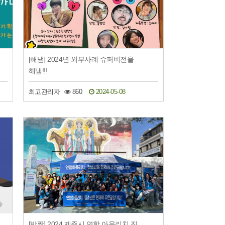
[해냄] 2024년 외부사례 슈퍼비전을
해냄!!!
최고관리자
860
2024-05-08
[반짝] 2024 제주시 연합 아웃리치 진