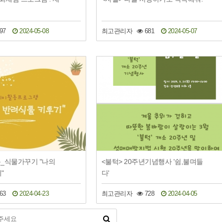
97
2024-05-08
최고관리자
681
2024-05-07
_식물가꾸기 "나의
<불턱> 20주년기념행사 '쉼,불며들
"
다'
63
2024-04-23
최고관리자
728
2024-04-05