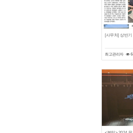
[사무처] 상반
최고관리자
6
<불턱> 2024 