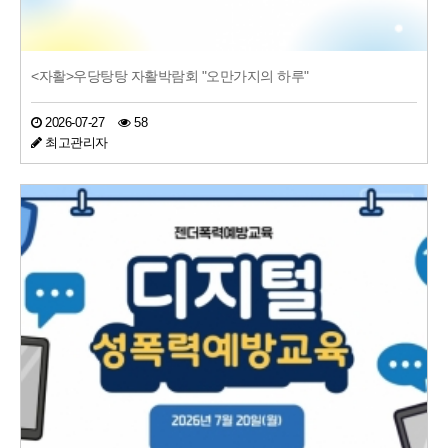
<자활>우당탕탕 자활박람회 "오만가지의 하루"
2026-07-27
58
최고관리자