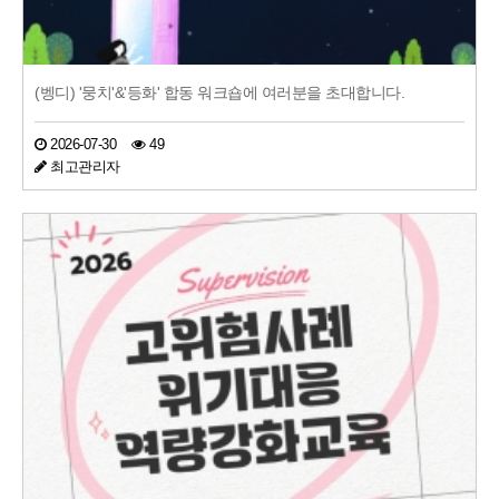
(벵디) '뭉치'&'등화' 합동 워크숍에 여러분을 초대합니다.
2026-07-30
49
최고관리자