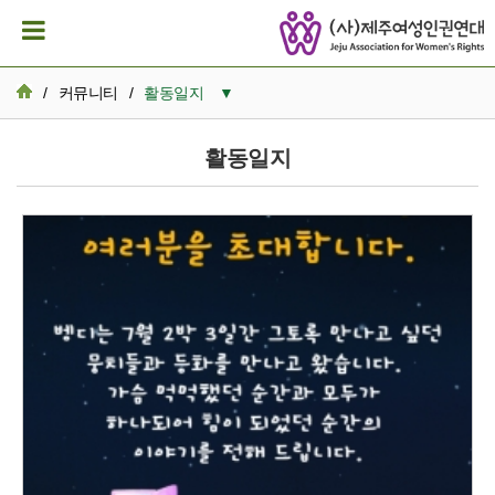
/
커뮤니티
/
활동일지
▼
공지사항
활동일지
활동일지
뉴스레터 아카이브
카드뉴스
활동가 이모저모
성명서/논평
발간자료
재정보고