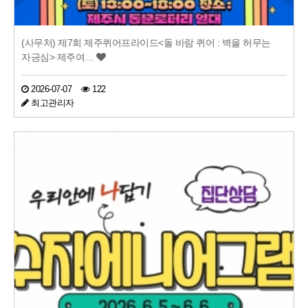
(사무처) 제7회 제주퀴어프라이드<돌 바람 퀴어 : 벽을 허무는
자긍심> 제주여…
2026-07-07
122
최고관리자