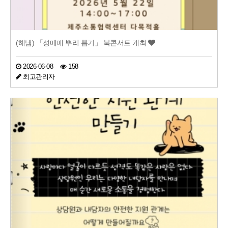
(해냄) 「성매매 뿌리 뽑기」 북콘서트 개최
2026-06-08
158
최고관리자