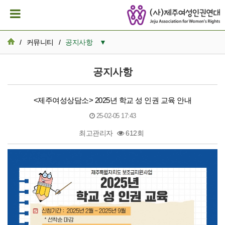
/
커뮤니티
/
공지사항
▼
공지사항
공지사항
활동일지
<제주여성상담소> 2025년 학교 성 인권 교육 안내
뉴스레터 아카이브
25-02-05 17:43
카드뉴스
최고관리자
612회
활동가 이모저모
본문
성명서/논평
발간자료
재정보고