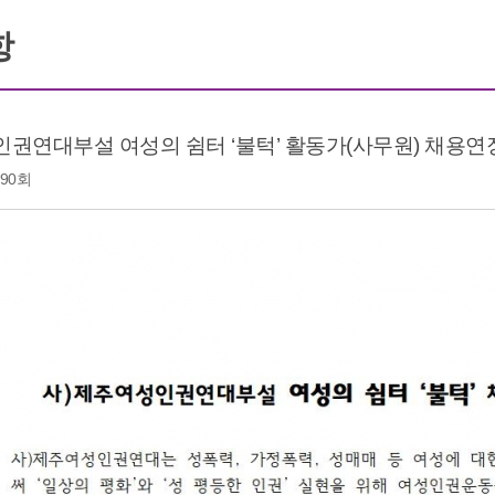
항
권연대부설 여성의 쉼터 ‘불턱’ 활동가(사무원) 채용연
90회