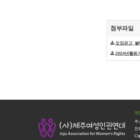
첨부파일
모집공고_불턱사
2024년활동
개
주소
전화
Co